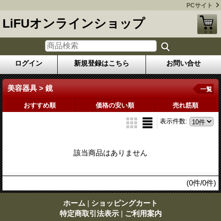
PCサイト
LiFUオンラインショップ
ログイン
新規登録はこちら
お問い合せ
美容器具 > 鏡
一覧
おすすめ順
価格の安い順
売れ筋順
表示件数
:
該当商品はありません
(0件/0件)
ホーム
|
ショッピングカート
特定商取引法表示
|
ご利用案内